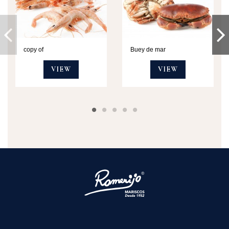
copy of
Buey de mar
VIEW
VIEW