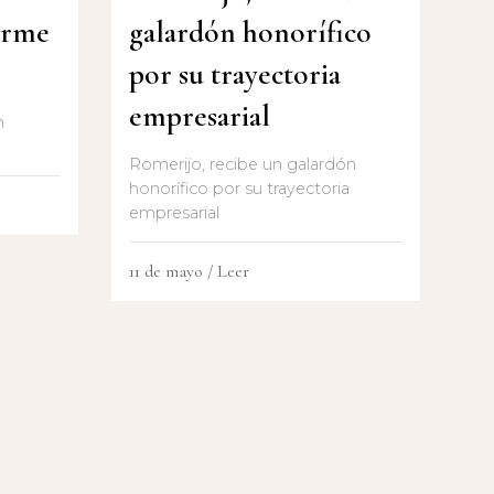
orme
galardón honorífico
por su trayectoria
empresarial
n
Romerijo, recibe un galardón
honorífico por su trayectoria
empresarial
11 de mayo
/ Leer