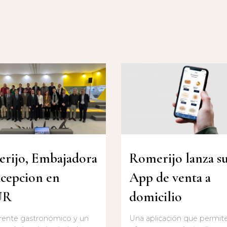
rijo, Embajadora
Romerijo lanza s
xcepcion en
App de venta a
UR
domicilio
rente gastronómico y un
Una aplicación que permit