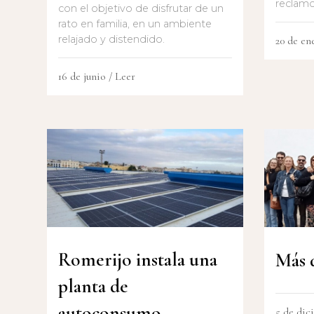
reclamo 
con el objetivo de disfrutar de un
rato en familia, en un ambiente
relajado y distendido.
20 de en
16 de junio
/ Leer
Romerijo instala una
Más 
planta de
autoconsumo
5 de dic