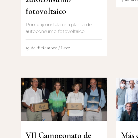
fotovoltaico
Romerijo instala una planta de
autoconsumo fotovoltaico
19 de diciembre
/ Leer
VII Campeonato de
Más 