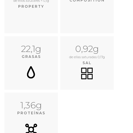
COMPOSITION
de ellos azúcares < 0,1g
PROPERTY
22,1g
0,92g
GRASAS
de ellas saturadas 0,17g
SAL
1,36g
PROTEÍNAS